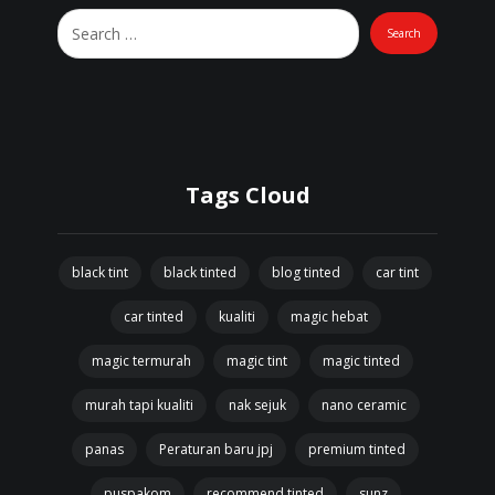
Tags Cloud
black tint
black tinted
blog tinted
car tint
car tinted
kualiti
magic hebat
magic termurah
magic tint
magic tinted
murah tapi kualiti
nak sejuk
nano ceramic
panas
Peraturan baru jpj
premium tinted
puspakom
recommend tinted
sunz