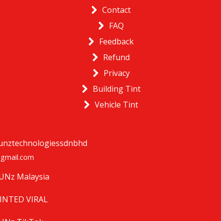
Contact
FAQ
Feedback
Refund
Privacy
Building Tint
Vehicle Tint
unztechnologiessdnbhd
gmail.com
UNz Malaysia
INTED VIRAL