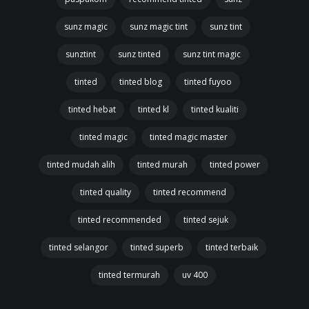
sunz magic
sunz magic tint
sunz tint
sunztint
sunz tinted
sunz tint magic
tinted
tinted blog
tinted fuyoo
tinted hebat
tinted kl
tinted kualiti
tinted magic
tinted magic master
tinted mudah alih
tinted murah
tinted power
tinted quality
tinted recommend
tinted recommended
tinted sejuk
tinted selangor
tinted superb
tinted terbaik
tinted termurah
uv 400