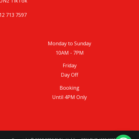
UNz TikTok
12 713 7597
Monday to Sunday
10AM - 7PM
Friday
Day Off
Booking
Until 4PM Only