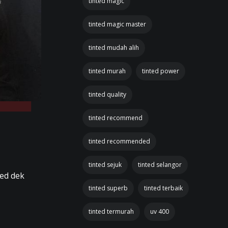
tinted magic
tinted magic master
tinted mudah alih
tinted murah
tinted power
tinted quality
tinted recommend
tinted recommended
tinted sejuk
tinted selangor
ted dek
tinted superb
tinted terbaik
tinted termurah
uv 400