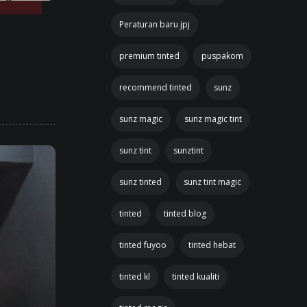
Peraturan baru jpj
premium tinted
puspakom
recommend tinted
sunz
sunz magic
sunz magic tint
sunz tint
sunztint
sunz tinted
sunz tint magic
tinted
tinted blog
tinted fuyoo
tinted hebat
tinted kl
tinted kualiti