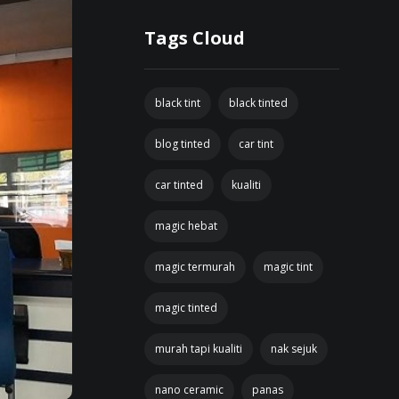
Tags Cloud
black tint
black tinted
blog tinted
car tint
car tinted
kualiti
magic hebat
magic termurah
magic tint
magic tinted
murah tapi kualiti
nak sejuk
nano ceramic
panas