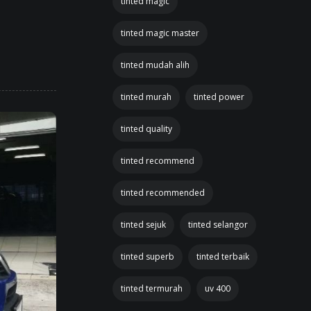
tinted magic
tinted magic master
tinted mudah alih
tinted murah
tinted power
tinted quality
tinted recommend
tinted recommended
tinted sejuk
tinted selangor
tinted superb
tinted terbaik
tinted termurah
uv 400