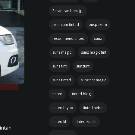
Peraturan baru jpj
premium tinted
puspakom
recommend tinted
sunz
sunz magic
sunz magic tint
sunz tint
sunztint
sunz tinted
sunz tint magic
tinted
tinted blog
tinted fuyoo
tinted hebat
tinted kl
tinted kualiti
intah