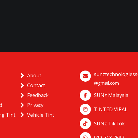
sunztechnologies
About
@gmail.com
Contact
Feedback
SUNz Malaysia
d
Privacy
TINTED VIRAL
ng Tint
Vehicle Tint
SUNz TikTok
012 713 7597