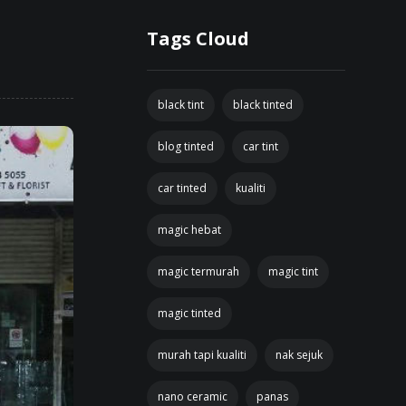
Tags Cloud
black tint
black tinted
blog tinted
car tint
car tinted
kualiti
magic hebat
magic termurah
magic tint
magic tinted
murah tapi kualiti
nak sejuk
nano ceramic
panas